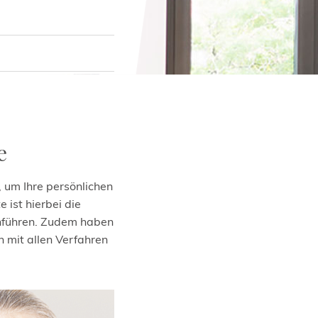
affenden
schuppigen
Makel allerdings
iver Hautpflege mit
r klassischen
ülen im
 wie das
ark zugenommen.
 Veränderungen
ippen ist zu
e
e
die großen
 um Ihre persönlichen
ist hierbei die
rchführen. Zudem haben
n mit allen Verfahren