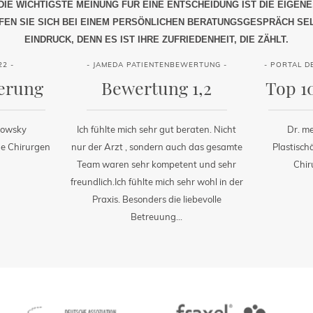
DIE WICHTIGSTE MEINUNG FÜR EINE ENTSCHEIDUNG IST DIE EIGENE
EN SIE SICH BEI EINEM PERSÖNLICHEN BERATUNGSGESPRÄCH SE
EINDRUCK, DENN ES IST IHRE ZUFRIEDENHEIT, DIE ZÄHLT.
22 -
- JAMEDA PATIENTENBEWERTUNG -
- PORTAL D
ierung
Bewertung 1,2
Top 1
kowsky
Ich fühlte mich sehr gut beraten. Nicht
Dr. m
ne Chirurgen
nur der Arzt , sondern auch das gesamte
Plastisch
Team waren sehr kompetent und sehr
Chir
freundlich.Ich fühlte mich sehr wohl in der
Praxis. Besonders die liebevolle
Betreuung...