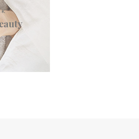
IK
eauty