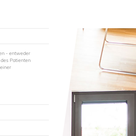
en - entweder
 des Patienten
 einer
ert die Haut an