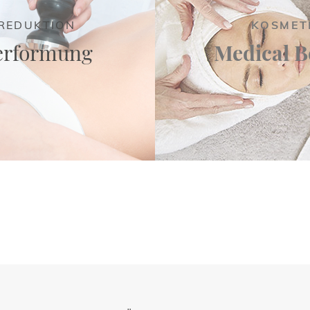
REDUKTION
KOSMET
erformung
Medical B