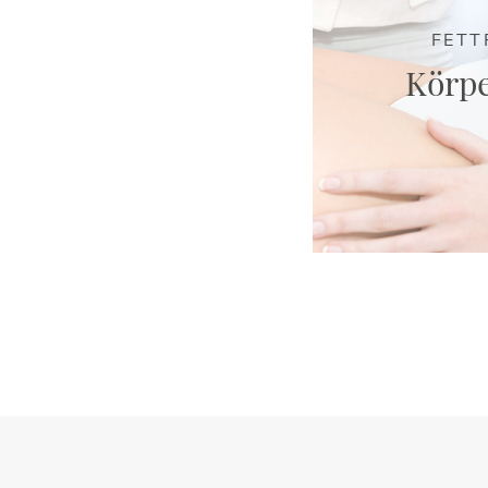
FETT
Körp