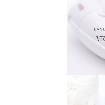
LASE
VE