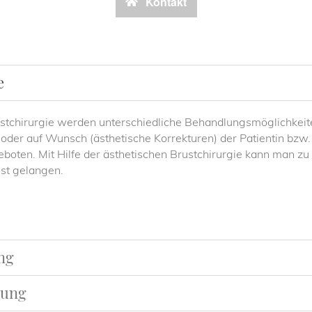
Kontakt
e
tchirurgie werden unterschiedliche Behandlungsmöglichkeit
der auf Wunsch (ästhetische Korrekturen) der Patientin bzw.
boten. Mit Hilfe der ästhetischen Brustchirurgie kann man zu
st gelangen.
ng
lung
ter, oder auch bedingt durch größeren Gewichtsverlust verli