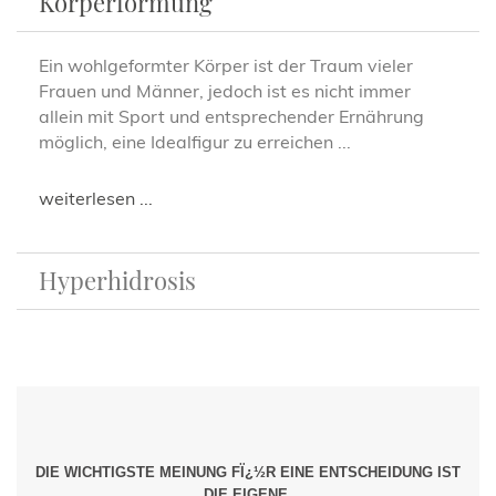
Körperformung
Ein wohlgeformter Körper ist der Traum vieler
Frauen und Männer, jedoch ist es nicht immer
allein mit Sport und entsprechender Ernährung
möglich, eine Idealfigur zu erreichen ...
weiterlesen ...
Hyperhidrosis
Das übermäßige Schwitzen bedeutet, dass ein
natürlicher Regelmechanismus des Körpers
überreagiert. Es können unterschiedliche Regionen
betroffen sein. Am schwersten sind dies Hände
und Achselhöhlen ...
DIE WICHTIGSTE MEINUNG FÏ¿½R EINE ENTSCHEIDUNG IST
DIE EIGENE.