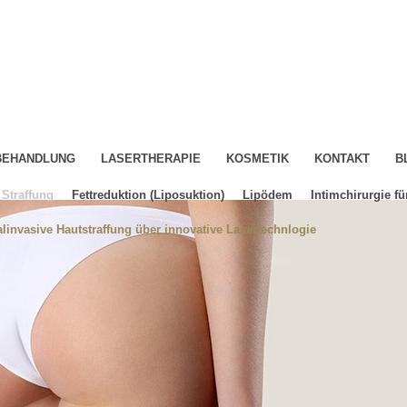
-BEHANDLUNG
LASERTHERAPIE
KOSMETIK
KONTAKT
B
Straffung
Fettreduktion (Liposuktion)
Lipödem
Intimchirurgie fü
linvasive Hautstraffung über innovative Lasertechnlogie