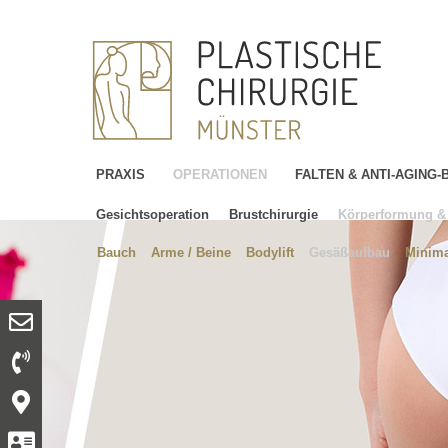
PRAXIS
OPERATIONEN
FALTEN & ANTI-AGING
Gesichtsoperation
Brustchirurgie
Körperformung & 
Bauch
Arme / Beine
Bodylift
Gesäßaufbau
Minima