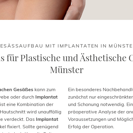
ESÄSSAUFBAU MIT IMPLANTATEN IN MÜNST
s für Plastische und Ästhetische 
Münster
lachen Gesäßes
kann zum
Ein besonderes Nachbehandlu
webe oder durch
Implantat
zunächst nur eingeschränkter 
 ist eine Kombination der
und Schonung notwendig. Ein
r Hautschnitt wird unauffällig
präoperative Analyse der a
te verdeckt. Das
Implantat
Voraussetzungen und Möglich
l fixiert. Sollte genügend
Erfolg der Operation.