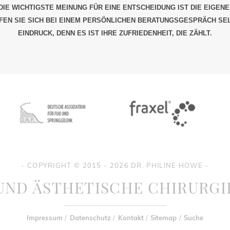
DIE WICHTIGSTE MEINUNG FÜR EINE ENTSCHEIDUNG IST DIE EIGENE
EN SIE SICH BEI EINEM PERSÖNLICHEN BERATUNGSGESPRÄCH SE
EINDRUCK, DENN ES IST IHRE ZUFRIEDENHEIT, DIE ZÄHLT.
- COPYRIGHT © 2015 - 2026 DR. PHILINE HOWE -
UND ÄSTHETISCHE CHIRURGI
Impressum
/
Datenschutz
/
Kontakt
/
Sitemap
/
Suche