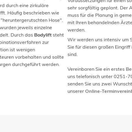
Voraussetzungen für einen so
d durch eine zirkuläre
sehr sorgfältig geplant. Der
fft. Häufig beschrieben wie
muss für die Planung in ge
 "heruntergerutschten Hose".
mit Ihren behandelnden Ärzte
 wurden jeweils einzelne
werden.
delt. Durch das
Bodylift
steht
Wir werden uns intensiv um 
inationsverfahren zur
Sie für diesen großen Eingrif
tion ist wenigen
sind.
teuren vorbehalten und sollte
urgen durchgeführt werden.
Vereinbaren Sie ein erstes B
uns telefonisch unter 0251-7
senden Sie uns zwei Wunscht
unserer
Online-Terminverei