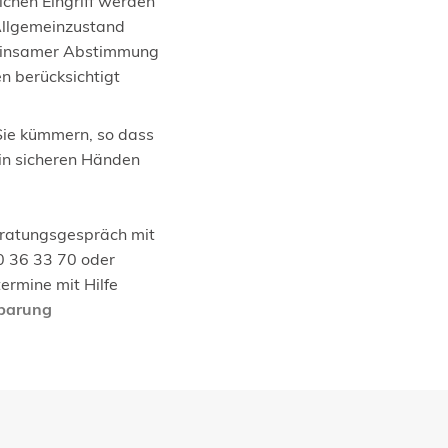
lchen Eingriff werden
 Allgemeinzustand
meinsamer Abstimmung
n berücksichtigt
Sie kümmern, so dass
f in sicheren Händen
eratungsgespräch mit
0 36 33 70 oder
ermine mit Hilfe
nbarung