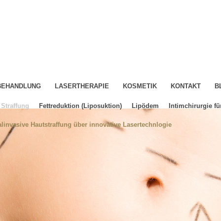
-BEHANDLUNG
LASERTHERAPIE
KOSMETIK
KONTAKT
B
Straffung
Fettreduktion (Liposuktion)
Lipödem
Intimchirurgie fü
linvasive Hautstraffung über innovative Lasertechnlogie