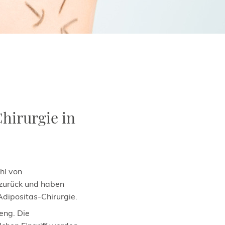
Chirurgie in
hl von
zurück und haben
Adipositas-Chirurgie.
reng. Die