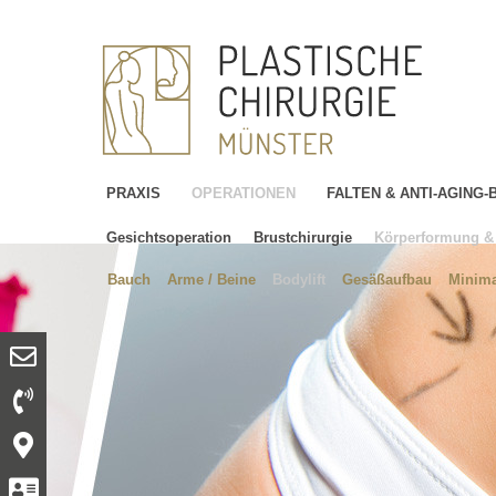
PRAXIS
OPERATIONEN
FALTEN & ANTI-AGING
Gesichtsoperation
Brustchirurgie
Körperformung & 
Bauch
Arme / Beine
Bodylift
Gesäßaufbau
Minima